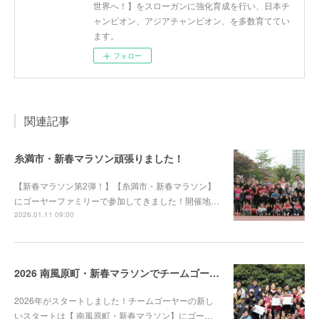
世界へ！】をスローガンに強化育成を行い、日本チ
ャンピオン、アジアチャンピオン、を多数育ててい
ます。
フォロー
関連記事
糸満市・新春マラソン頑張りました！
【新春マラソン第2弾！】【糸満市・新春マラソン】
にゴーヤーファミリーで参加してきました！開催地…
2026.01.11 09:00
2026 南風原町・新春マラソンでチームゴーヤー大活躍！
2026年がスタートしました！チームゴーヤーの新し
いスタートは【 南風原町・新春マラソン】にゴー…