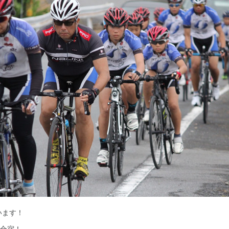
います！
W合宿！