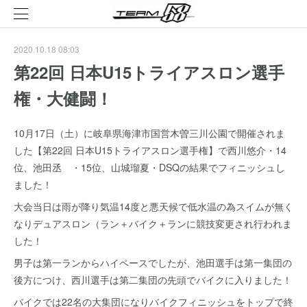
2020.10.18 08:03
第22回 日本U15トライアスロン選手
権・大健闘！
10月17日（土）に岐阜県海津市国営木曽三川公園で開催されま
した【第22回 日本U15トライアスロン選手権】で西川悠介・14
位、池田丞 ・15位、山城瑠夏・DSQの結果でフィニッシュし
ました！
大会当日は雨が降り気温14度と悪天候で低水温の為スイムが無く
なりデュアスロン（ラン＋バイク＋ランに競技変更され行われま
した！
男子は第一ランからハイペースでしたが、池田選手は第一集団の
後方につけ、西川選手は第二集団の先頭でバイクに入りました！
バイクでは22名の大集団になりバイクフィニッシュをトップで終