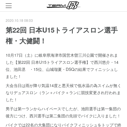
2020.10.18 08:03
第22回 日本U15トライアスロン選手
権・大健闘！
10月17日（土）に岐阜県海津市国営木曽三川公園で開催されま
した【第22回 日本U15トライアスロン選手権】で西川悠介・14
位、池田丞 ・15位、山城瑠夏・DSQの結果でフィニッシュし
ました！
大会当日は雨が降り気温14度と悪天候で低水温の為スイムが無く
なりデュアスロン（ラン＋バイク＋ランに競技変更され行われま
した！
男子は第一ランからハイペースでしたが、池田選手は第一集団の
後方につけ、西川選手は第二集団の先頭でバイクに入りました！
バイクでは22名の大集団になりバイクフィニッシュをトップで終